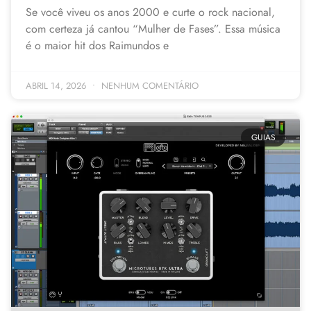
Se você viveu os anos 2000 e curte o rock nacional,
com certeza já cantou “Mulher de Fases”. Essa música
é o maior hit dos Raimundos e
ABRIL 14, 2026
NENHUM COMENTÁRIO
GUIAS