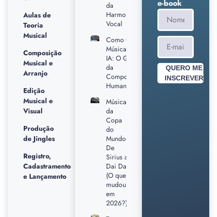
e-book
da
Harmonia
Aulas de
Vocal
Teoria
Musical
Como Criar
Músicas sem
Composição
IA: O Guia
Musical e
da
QUERO ME
Arranjo
Composição
INSCREVER
Humana
Edição
Musical e
Músicas
Visual
da
Copa
Produção
do
de Jingles
Mundo:
De
Registro,
Sirius a
Cadastramento
Dai Dai
(O que
e Lançamento
mudou
em
2026?)