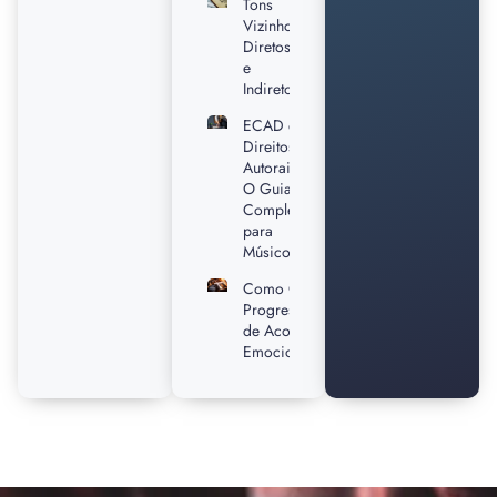
Tons
Vizinhos
Diretos
e
Indiretos
ECAD e
Direitos
Autorais:
O Guia
Completo
para
Músicos
Como Criar
Progressões
de Acordes
Emocionantes