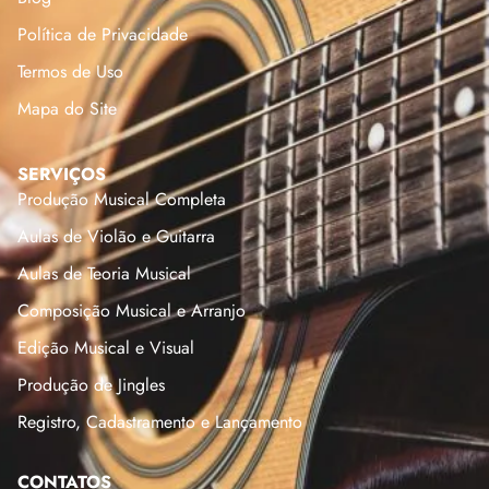
Política de Privacidade
Termos de Uso
Mapa do Site
SERVIÇOS
Produção Musical Completa
Aulas de Violão e Guitarra
Aulas de Teoria Musical
Composição Musical e Arranjo
Edição Musical e Visual
Produção de Jingles
Registro, Cadastramento e Lançamento
CONTATOS