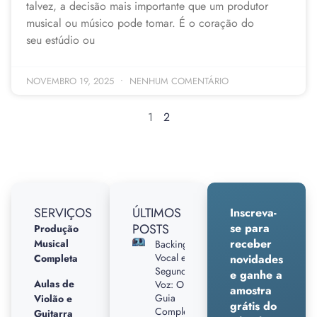
talvez, a decisão mais importante que um produtor
musical ou músico pode tomar. É o coração do
seu estúdio ou
NOVEMBRO 19, 2025
NENHUM COMENTÁRIO
1
2
SERVIÇOS
ÚLTIMOS
Inscreva-
POSTS
se para
Produção
receber
Musical
Backing
Vocal e
Completa
novidades
Segunda
e ganhe a
Aulas de
Voz: O
amostra
Guia
Violão e
grátis do
Completo
Guitarra