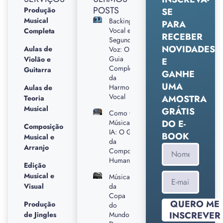
POSTS
Produção
SE
Musical
Backing
PARA
Vocal e
Completa
RECEBER
Segunda
NOVIDADES
Aulas de
Voz: O
Guia
Violão e
E
Completo
Guitarra
GANHE
da
UMA
Harmonia
Aulas de
Vocal
AMOSTRA
Teoria
Musical
GRÁTIS
Como Criar
Músicas sem
DO E-
Composição
IA: O Guia
BOOK
Musical e
da
Arranjo
Composição
Humana
Edição
Musical e
Músicas
Visual
da
Copa
QUERO ME
Produção
do
INSCREVER
de Jingles
Mundo: