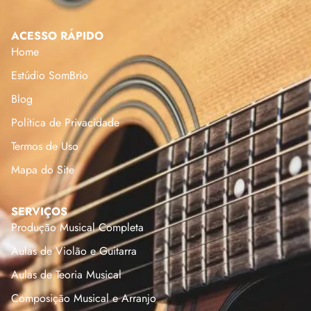
ACESSO RÁPIDO
Home
Estúdio SomBrio
Blog
Política de Privacidade
Termos de Uso
Mapa do Site
SERVIÇOS
Produção Musical Completa
Aulas de Violão e Guitarra
Aulas de Teoria Musical
Composição Musical e Arranjo