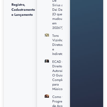
De
Registro,
Sirius a
Cadastramento
Dai Dai
(O que
e Lançamento
mudou
em
2026?)
Tons
Vizinhos
Diretos
e
Indiretos
ECAD e
Direitos
Autorais:
O Guia
Completo
para
Músicos
Como Criar
Progressões
de Acordes