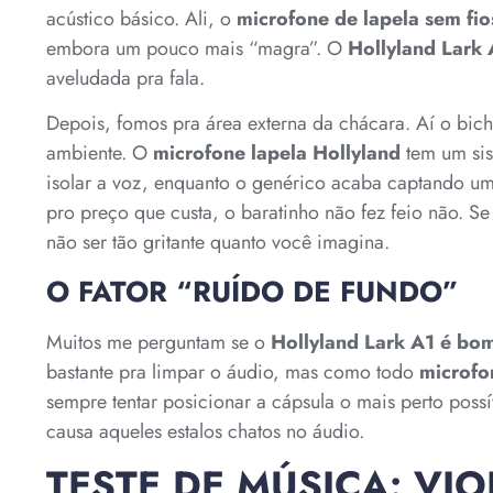
acústico básico. Ali, o
microfone de lapela sem fio
embora um pouco mais “magra”. O
Hollyland Lark 
aveludada pra fala.
Depois, fomos pra área externa da chácara. Aí o bic
ambiente. O
microfone lapela Hollyland
tem um sis
isolar a voz, enquanto o genérico acaba captando u
pro preço que custa, o baratinho não fez feio não. S
não ser tão gritante quanto você imagina.
O FATOR “RUÍDO DE FUNDO”
Muitos me perguntam se o
Hollyland Lark A1
é bo
bastante pra limpar o áudio, mas como todo
microfo
sempre tentar posicionar a cápsula o mais perto poss
causa aqueles estalos chatos no áudio.
TESTE DE MÚSICA: VI