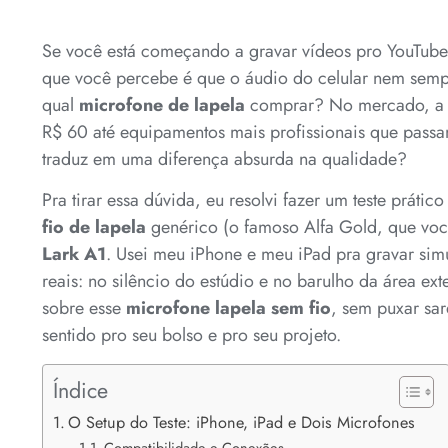
Se você está começando a gravar vídeos pro YouTube,
que você percebe é que o áudio do celular nem sempr
qual
microfone de lapela
comprar? No mercado, a g
R$ 60 até equipamentos mais profissionais que pass
traduz em uma diferença absurda na qualidade?
Pra tirar essa dúvida, eu resolvi fazer um teste prátic
fio de lapela
genérico (o famoso Alfa Gold, que voc
Lark A1
. Usei meu iPhone e meu iPad pra gravar sim
reais: no silêncio do estúdio e no barulho da área ext
sobre esse
microfone lapela sem fio
, sem puxar sar
sentido pro seu bolso e pro seu projeto.
Índice
O Setup do Teste: iPhone, iPad e Dois Microfones
Compatibilidade e Conexões