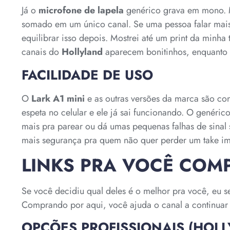
Já o
microfone de lapela
genérico grava em mono. M
somado em um único canal. Se uma pessoa falar mais a
equilibrar isso depois. Mostrei até um print da minha 
canais do
Hollyland
aparecem bonitinhos, enquanto 
FACILIDADE DE USO
O
Lark A1 mini
e as outras versões da marca são con
espeta no celular e ele já sai funcionando. O genér
mais pra parear ou dá umas pequenas falhas de sinal 
mais segurança pra quem não quer perder um take imp
LINKS PRA VOCÊ COM
Se você decidiu qual deles é o melhor pra você, eu s
Comprando por aqui, você ajuda o canal a continuar t
OPÇÕES PROFISSIONAIS (HOL