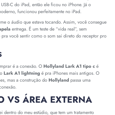
USB-C do iPad, então ele ficou no iPhone. Já o
oderno, funcionou perfeitamente no iPad.
orme o áudio que estava tocando. Assim, você consegue
apela
entrega. É um teste de “vida real”, sem
e pra você sentir como o som sai direto do receptor pro
S
comprar é a conexão. O
Hollyland Lark A1
tipo c
é
 o
Lark A1 lightning
é pra iPhones mais antigos. O
ões, mas a construção do
Hollyland
passa uma
 conexão.
IO VS ÁREA EXTERNA
ei dentro do meu estúdio, que tem um tratamento