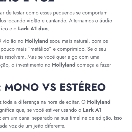
xar de testar como esses pequenos se comportam
ndos tocando
violão
e cantando. Alternamos o áudio
ico e o
Lark A1 duo
.
O violão no
Hollyland
soou mais natural, com os
 pouco mais “metálico” e comprimido. Se o seu
dois resolvem. Mas se você quer algo com uma
ução, o investimento no
Hollyland
começa a fazer
: MONO VS ESTÉREO
 toda a diferença na hora de editar. O
Hollyland
ignifica que, se você estiver usando o
Lark A1
 em um canal separado na sua timeline de edição. Isso
da voz de um jeito diferente.